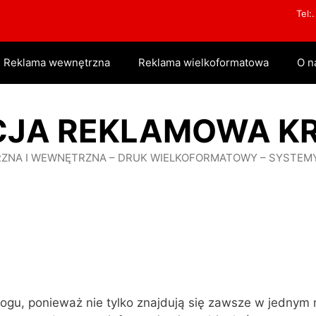
Tel:
Reklama wewnętrzna
Reklama wielkoformatowa
O n
CJA REKLAMOWA K
RZNA I WEWNĘTRZNA – DRUK WIELKOFORMATOWY – SYSTEM
logu, ponieważ nie tylko znajdują się zawsze w jednym 