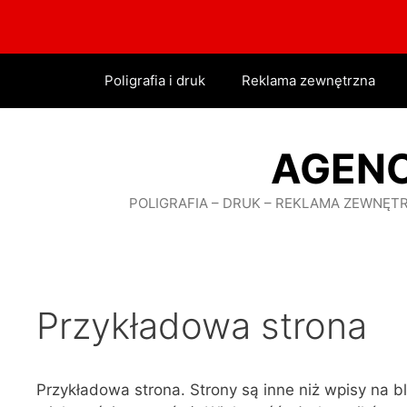
Przejdź
do
treści
Poligrafia i druk
Reklama zewnętrzna
AGEN
POLIGRAFIA – DRUK – REKLAMA ZEWNĘT
Przykładowa strona
Przykładowa strona. Strony są inne niż wpisy na b