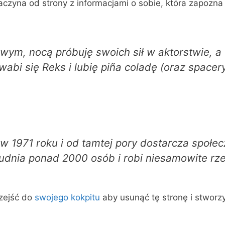
zyna od strony z informacjami o sobie, która zapozna 
wym, nocą próbuję swoich sił w aktorstwie, a 
bi się Reks i lubię piña coladę (oraz spacer
w 1971 roku i od tamtej pory dostarcza społec
udnia ponad 2000 osób i robi niesamowite rz
zejść do
swojego kokpitu
aby usunąć tę stronę i stworz