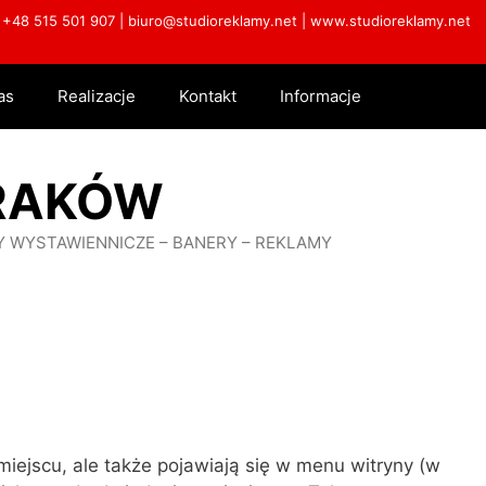
. +48 515 501 907 |
biuro@studioreklamy.net
|
www.studioreklamy.net
as
Realizacje
Kontakt
Informacje
RAKÓW
Y WYSTAWIENNICZE – BANERY – REKLAMY
miejscu, ale także pojawiają się w menu witryny (w